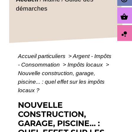
démarches
shopping_basket
bubble_chart
Accueil particuliers
>
Argent - Impôts
- Consommation
>
Impôts locaux
>
Nouvelle construction, garage,
piscine... : quel effet sur les impôts
locaux ?
NOUVELLE
CONSTRUCTION,
GARAGE, PISCINE... :