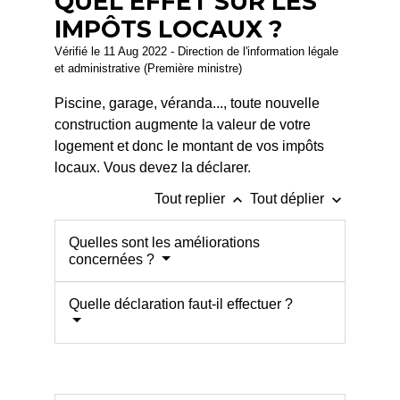
QUEL EFFET SUR LES
IMPÔTS LOCAUX ?
Vérifié le 11 Aug 2022 - Direction de l'information légale
et administrative (Première ministre)
Piscine, garage, véranda..., toute nouvelle
construction augmente la valeur de votre
logement et donc le montant de vos impôts
locaux. Vous devez la déclarer.
keyboard_arrow_up
keyboard_arrow_down
Tout replier
Tout déplier
Quelles sont les améliorations
concernées ?
Quelle déclaration faut-il effectuer ?