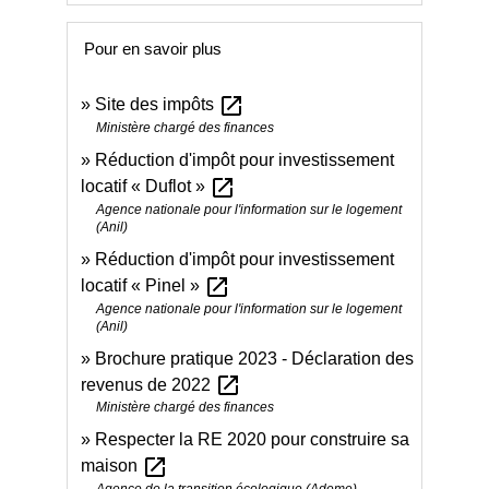
Pour en savoir plus
open_in_new
Site des impôts
Ministère chargé des finances
Réduction d'impôt pour investissement
open_in_new
locatif « Duflot »
Agence nationale pour l'information sur le logement
(Anil)
Réduction d'impôt pour investissement
open_in_new
locatif « Pinel »
Agence nationale pour l'information sur le logement
(Anil)
Brochure pratique 2023 - Déclaration des
open_in_new
revenus de 2022
Ministère chargé des finances
Respecter la RE 2020 pour construire sa
open_in_new
maison