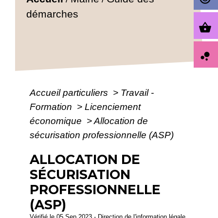
démarches
shopping_basket
bubble_chart
Accueil particuliers
>
Travail -
Formation
>
Licenciement
économique
>
Allocation de
sécurisation professionnelle (ASP)
ALLOCATION DE
SÉCURISATION
PROFESSIONNELLE
(ASP)
Vérifié le 05 Sep 2023 - Direction de l'information légale