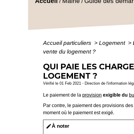
Accueil
Mairie
Guide des déma
/
/
Accueil particuliers
>
Logement
>
vente du logement ?
QUI PAIE LES CHARG
LOGEMENT ?
Vérifié le 01 Feb 2021 - Direction de l'information lé
Le paiement de la
provision
exigible du
bu
Par contre, le paiement des provisions d
moment où le paiement est exigé.
À noter
edit