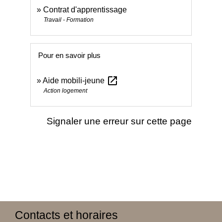
Contrat d'apprentissage
Travail - Formation
Pour en savoir plus
open_in_new
Aide mobili-jeune
Action logement
Signaler une erreur sur cette page
Contacts et horaires