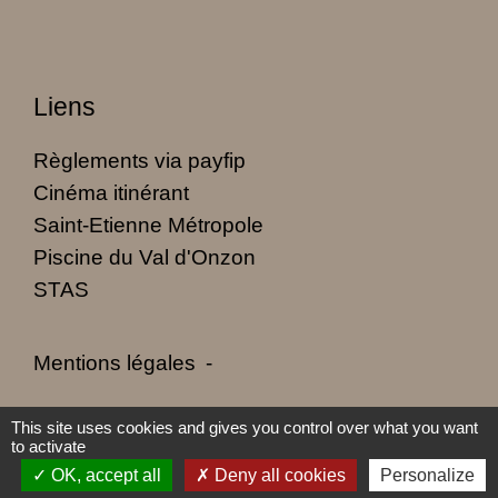
Liens
Règlements via payfip
Cinéma itinérant
Saint-Etienne Métropole
Piscine du Val d'Onzon
STAS
Mentions légales
-
Politique de confidentialité
-
Accessibilité
-
This site uses cookies and gives you control over what you want
to activate
Plan du site
-
Gestion des cookies
OK, accept all
Deny all cookies
Personalize