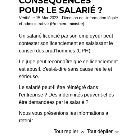
CONSÉQUENCES
POUR LE SALARIÉ ?
Vérifié le 15 Mar 2023 - Direction de l'information légale
et administrative (Première ministre)
Un salarié licencié par son employeur peut
contester son licenciement en saisissant le
conseil des prud'hommes (CPH).
Le juge peut reconnaître que ce licenciement
est abusif, c'est-à-dire sans cause réelle et
sérieuse.
Le salarié peut-il être réintégré dans
l'entreprise ? Des indemnités peuvent-elles
être demandées par le salarié ?
Nous vous présentons les informations à
retenir.
keyboard_arrow_up
keyboard_arrow_down
Tout replier
Tout déplier