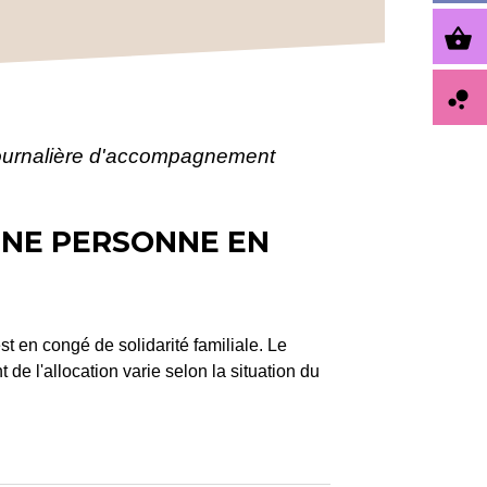
shopping_basket
bubble_chart
journalière d'accompagnement
UNE PERSONNE EN
t en congé de solidarité familiale. Le
e l'allocation varie selon la situation du