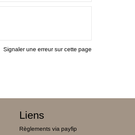
Signaler une erreur sur cette page
Liens
Règlements via payfip