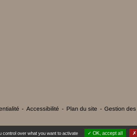
ntialité
-
Accessibilité
-
Plan du site
-
Gestion des
 control over what you want to activate
OK, accept all
Site créé en partenariat avec Réseau des Communes