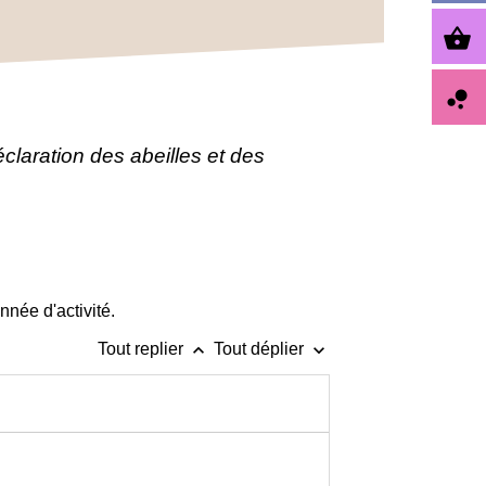
shopping_basket
bubble_chart
claration des abeilles et des
nnée d'activité.
keyboard_arrow_up
keyboard_arrow_down
Tout replier
Tout déplier