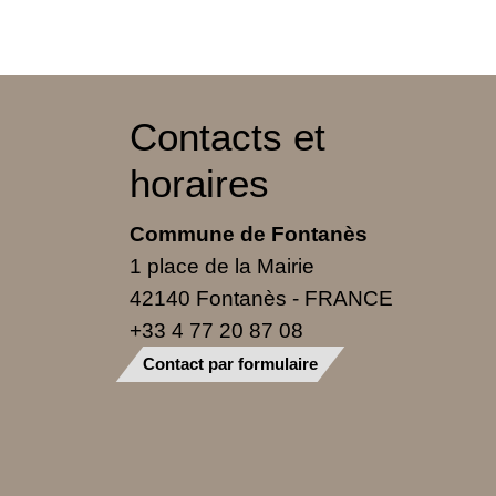
Contacts et
horaires
Commune de Fontanès
1 place de la Mairie
42140 Fontanès - FRANCE
+33 4 77 20 87 08
Contact par formulaire