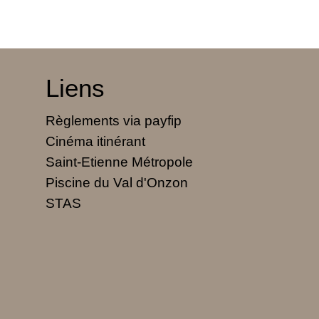
Liens
Règlements via payfip
Cinéma itinérant
Saint-Etienne Métropole
Piscine du Val d'Onzon
STAS