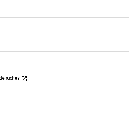
open_in_new
 de ruches