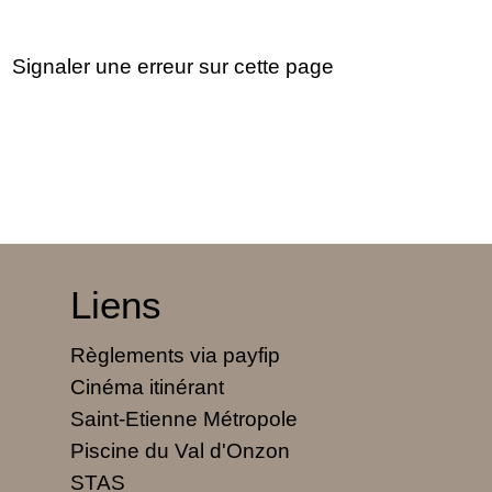
Signaler une erreur sur cette page
Liens
Règlements via payfip
Cinéma itinérant
Saint-Etienne Métropole
Piscine du Val d'Onzon
STAS