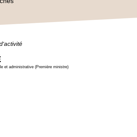
rches
'activité
É
ale et administrative (Première ministre)