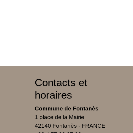
Contacts et
horaires
Commune de Fontanès
1 place de la Mairie
42140 Fontanès - FRANCE