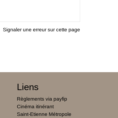
Signaler une erreur sur cette page
Liens
Règlements via payfip
Cinéma itinérant
Saint-Etienne Métropole