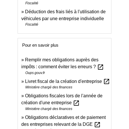
Fiscalité
Déduction des frais liés à l'utilisation de
véhicules par une entreprise individuelle
Fiscalité
Pour en savoir plus
Remplir mes obligations auprès des
open_in_new
impôts : comment éviter les erreurs ?
Oups.gouv.fr
open_in_new
Livret fiscal de la création d'entreprise
Ministère chargé des finances
Obligations fiscales lors de l'année de
open_in_new
création d'une entreprise
Ministère chargé des finances
Obligations déclaratives et de paiement
open_in_new
des entreprises relevant de la DGE