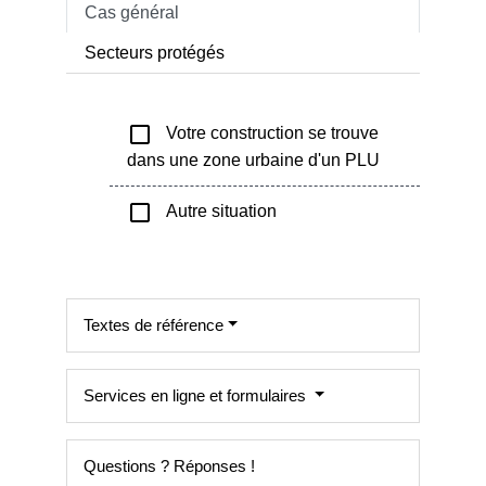
Cas général
Secteurs protégés
check_box_outline_blank
Votre construction se trouve
dans une zone urbaine d'un PLU
check_box_outline_blank
Autre situation
Textes de référence
Services en ligne et formulaires
Questions ? Réponses !